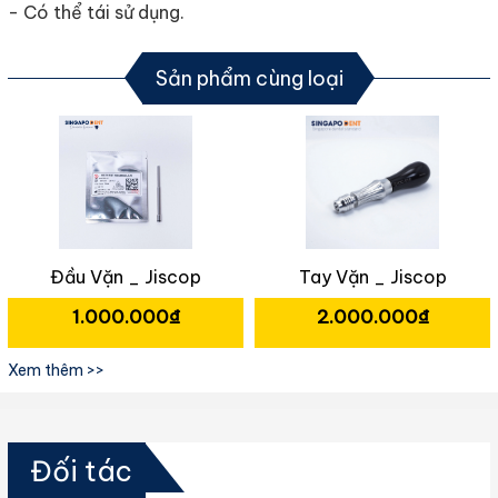
- Có thể tái sử dụng.
Sản phẩm cùng loại
n _ Jiscop
Tay Vặn _ Jiscop
0.000₫
2.000.000₫
450
Xem thêm >>
Đối tác