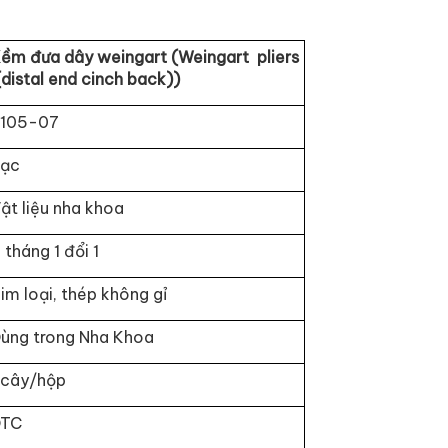
ềm đưa dây weingart (Weingart pliers
distal end cinch back))
105-07
ạc
ật liệu nha khoa
 tháng 1 đổi 1
im loại, thép không gỉ
ùng trong Nha Khoa
 cây/hộp
DTC