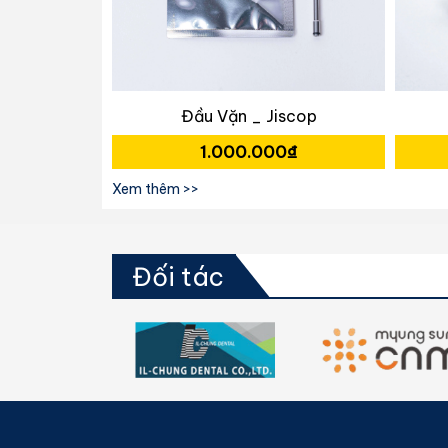
Jiscop
Đầu Vặn _ Jiscop
₫
1.000.000₫
Xem thêm >>
Đối tác