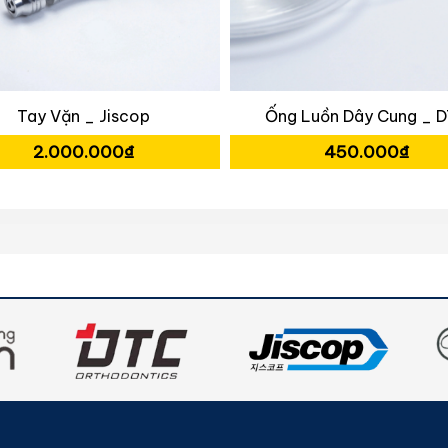
Tay Vặn _ Jiscop
Ống Luồn Dây Cung _ 
2.000.000₫
450.000₫