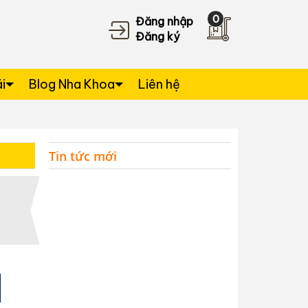
0
Đăng nhập
Đăng ký
i
Blog Nha Khoa
Liên hệ
Tin tức mới