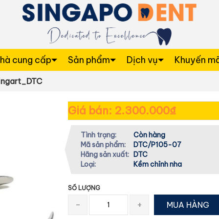
hà cung cấp
Sản phẩm
Dịch vụ
Khuyến mã
ngart_DTC
Giá bán: 2.300.000₫
Tình trạng:
Còn hàng
Mã sản phẩm:
DTC/P105-07
Hãng sản xuất:
DTC
Loại:
Kềm chỉnh nha
SỐ LƯỢNG
-
+
MUA HÀNG