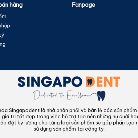
bán hàng
Fanpage
iếm
nhập
ký
àng
oa Singapodent là nhà phân phối và bán lẻ các sản phẩm liê
 giá trị tốt đẹp trong việc hỗ trợ tạo nên những nụ cười h
 lắp đặt kỹ lưỡng cho từng loại sản phẩm sẽ góp phần tạo 
sử dụng sản phẩm tại công ty.