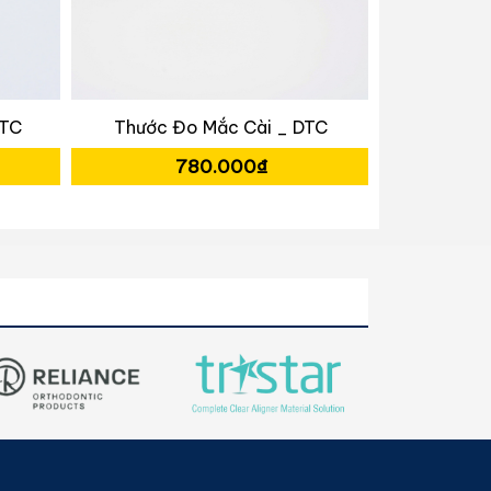
DTC
Thước Đo Mắc Cài _ DTC
780.000₫
3