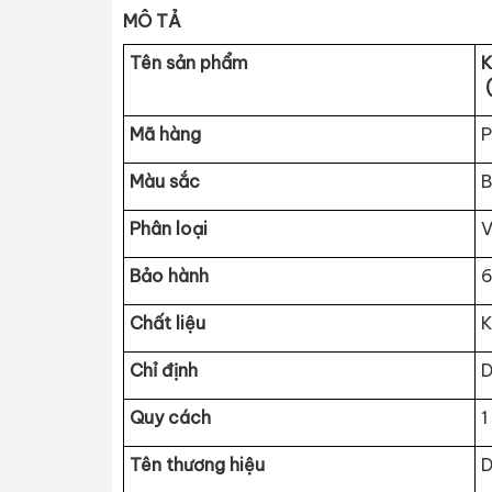
MÔ TẢ
Tên sản phẩm
K
(
Mã hàng
P
Màu sắc
B
Phân l
oại
V
Bảo hành
6
Chất liệu
K
Chỉ
định
D
Quy cách
1
Tên thương hiệu